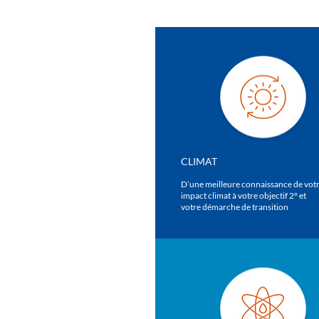
CLIMAT
D’une meilleure connaissance de vot
impact climat à votre objectif 2° et
votre démarche de transition