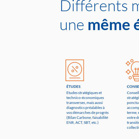
Différents 
une
même é
ÉTUDES
CONSE
Etudes stratégiques et
Conseil
technico-économiques
stratég
transverses, mais aussi
ponctu
diagnostics préalables à
accomp
vos démarches de progrès
terme, 
(Bilan Carbone, faisabilité
votre 
ENR, ACT, SBT, etc.)
transiti
collect