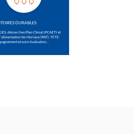
ITOIRES DURABLES
 GES, démarches Plan Climat (PCAET) et
’alimentation territoriaux (PAT), TETE:
agnement et suivi-évaluation...