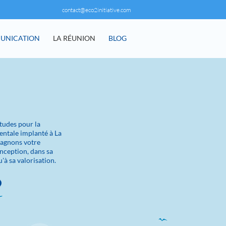
contact@eco2initiative.com
UNICATION
LA RÉUNION
BLOG
études pour la
entale implanté à La
agnons votre
onception, dans sa
'à sa valorisation.