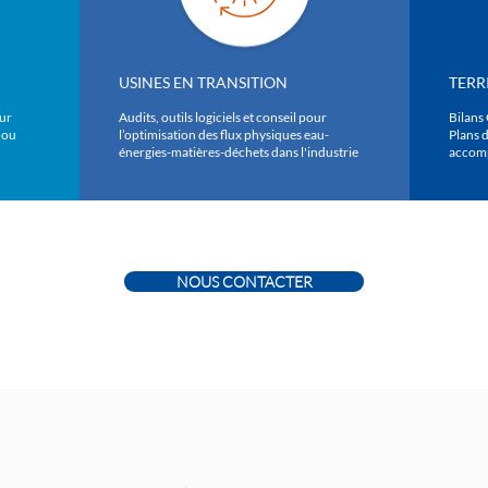
USINES EN TRANSITION
TERR
ur
Audits, outils logiciels et conseil pour
Bilans
 ou
l’optimisation des flux physiques eau-
Plans d
énergies-matières-déchets dans l'industrie
accomp
NOUS CONTACTER