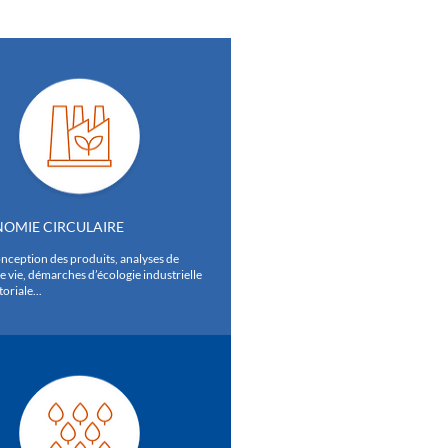
OMIE CIRCULAIRE
nception des produits, analyses de
e vie, démarches d’écologie industrielle
toriale...