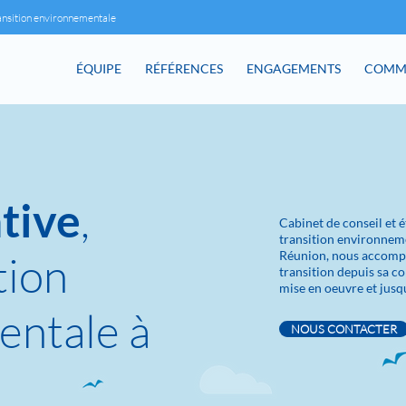
ansition environnementale
ÉQUIPE
RÉFÉRENCES
ENGAGEMENTS
COMM
,
tive
Cabinet de conseil et 
transition environnem
tion
Réunion, nous accomp
transition depuis sa c
mise en oeuvre et jusqu
entale à
NOUS CONTACTER