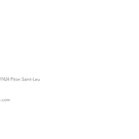
r
rgétique territoriale
teliers de l'Ad
aptation au
7424 Piton Saint-Leu
ve.com