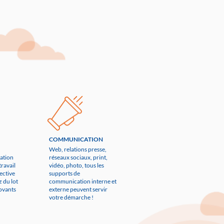
COMMUNICATION
Web, relations presse,
ation
réseaux sociaux, print,
ravail
vidéo, photo, tous les
lective
supports de
z du lot
communication interne et
novants
externe peuvent servir
votre démarche !