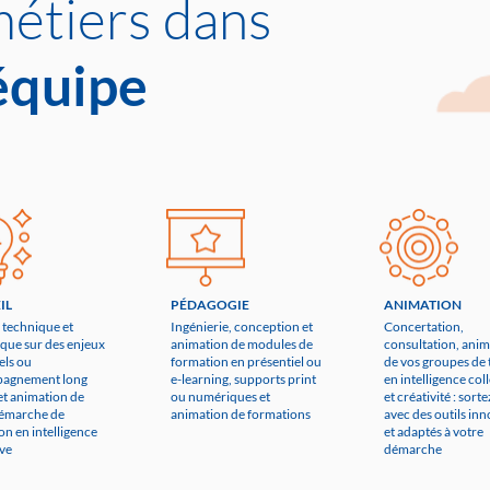
métiers dans
quipe
IL
PÉDAGOGIE
ANIMATION
 technique et
Ingénierie, conception et
Concertation,
ique sur des enjeux
animation de modules de
consultation, anim
els ou
formation en présentiel ou
de vos groupes de t
agnement long
e-learning, supports print
en intelligence col
et animation de
ou numériques et
et créativité : sorte
démarche de
animation de formations
avec des outils in
on en intelligence
et adaptés à votre
ive
démarche