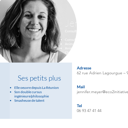
Jennifer Meye
Consultante-ingénieure Énergie et Climat
Consultante en transition écologique et éne
Animatrice de processus participatifs
Animatrice de la Fresque du Climat
et des A
Changement Climatique
Adresse
62 rue Adrien Lagourgue – 9
Ses petits plus
Mail
Elle oeuvre depuis La Réunion
jennifer.meyer@eco2initiati
Son double cursus
ingénieure/philosophie
Smasheuse de talent
Tel
06 93 47 41 44