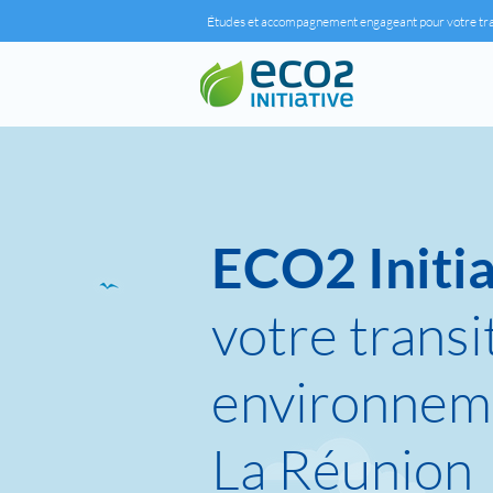
Études et accompagnement engageant pour votre tr
ECO2 Initia
votre transi
environnem
La Réunion