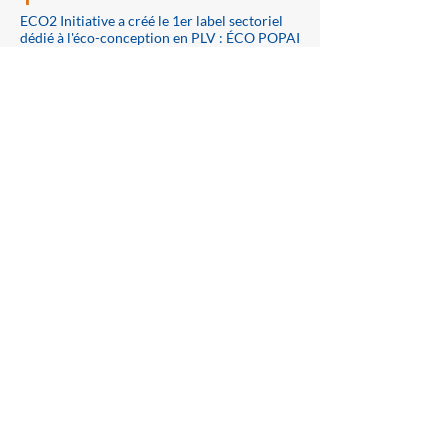
ECO2 Initiative a créé le 1er label sectoriel
dédié à l'éco-conception en PLV : ÉCO POPAI
+
Nous faisons sortir vos études de leurs tiroirs
en les valorisant : plaquettes, posters, web,
campagne publicitaire, photos, vidéo,
presse...nos outils de communication sont au
service de votre projet.
+