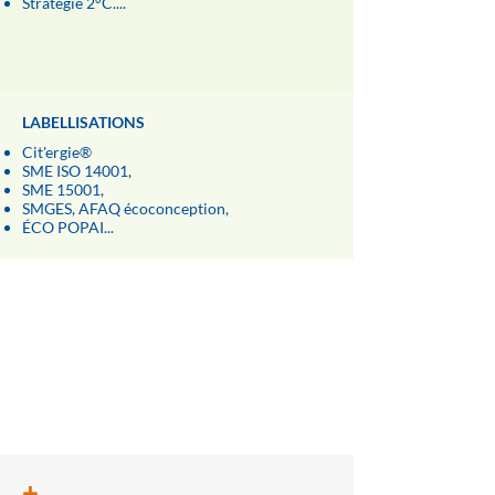
Stratégie 2°C....
LABELLISATIONS
Cit'ergie®
SME ISO 14001,
SME 15001,
SMGES, AFAQ écoconception,
ÉCO POPAI...
Le +
ECO2
+