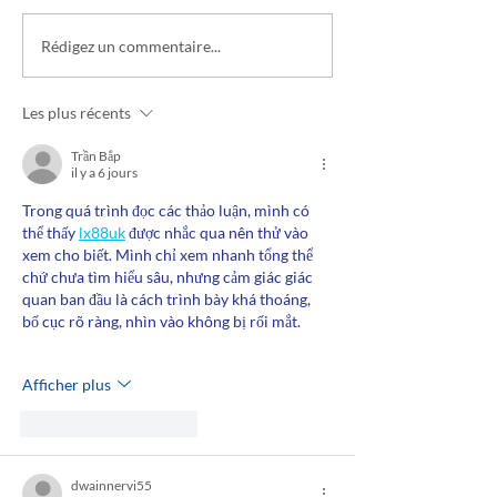
ECO2 Initiative s'engage
Transports et mob
Rédigez un commentaire...
pour l'alimentation
si on encourageai
durable
déplacements à v
Les plus récents
Trần Bắp
il y a 6 jours
Trong quá trình đọc các thảo luận, mình có 
thể thấy 
lx88uk
 được nhắc qua nên thử vào 
xem cho biết. Mình chỉ xem nhanh tổng thể 
chứ chưa tìm hiểu sâu, nhưng cảm giác giác 
quan ban đầu là cách trình bày khá thoáng, 
bố cục rõ ràng, nhìn vào không bị rối mắt.
Afficher plus
J'aime
Répondre
dwainnervi55