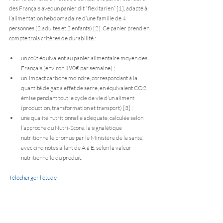
des Français avec un panier dit “flexitarien” [1], adapté à 
l’alimentation hebdomadaire d’une famille de 4 
personnes (2 adultes et 2 enfants) [2]. Ce panier prend en 
compte trois critères de durabilité :
un coût équivalent au panier alimentaire moyen des 
Français (environ 190€ par semaine) ;  
un  impact carbone moindre, correspondant à la 
quantité de gaz à effet de serre, en équivalent CO2, 
émise pendant tout le cycle de vie d’un aliment 
(production, transformation et transport) [3] ;  
une qualité nutritionnelle adéquate, calculée selon 
l’approche du Nutri-Score, la signalétique 
nutritionnelle promue par le Ministère de la santé, 
avec cinq notes allant de A à E, selon la valeur 
nutritionnelle du produit. 
Télécharger l'étude