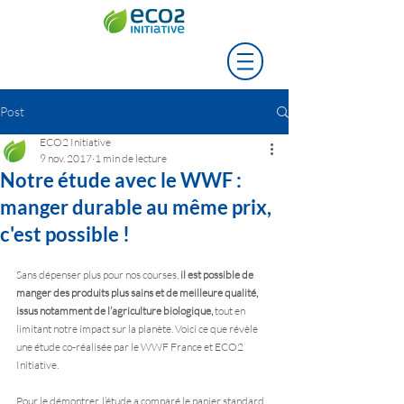
Post
ECO2 Initiative
9 nov. 2017
1 min de lecture
Notre étude avec le WWF :
manger durable au même prix,
c'est possible !
Sans dépenser plus pour nos courses, 
il est possible de 
manger des produits plus sains et de meilleure qualité, 
issus notamment de l’agriculture biologique, 
tout en 
limitant notre impact sur la planète. Voici ce que révèle 
une étude co-réalisée par le WWF France et ECO2 
Initiative. 
Pour le démontrer, l’étude a comparé le panier standard 