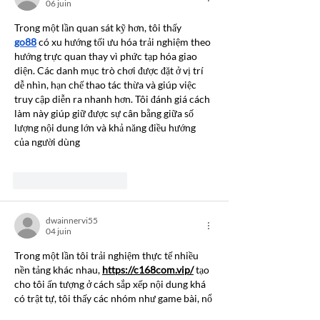
06 juin
Trong một lần quan sát kỹ hơn, tôi thấy 
go88
 có xu hướng tối ưu hóa trải nghiệm theo 
hướng trực quan thay vì phức tạp hóa giao 
diện. Các danh mục trò chơi được đặt ở vị trí 
dễ nhìn, hạn chế thao tác thừa và giúp việc 
truy cập diễn ra nhanh hơn. Tôi đánh giá cách 
làm này giúp giữ được sự cân bằng giữa số 
lượng nội dung lớn và khả năng điều hướng 
của người dùng
J'aime
Répondre
dwainnervi55
04 juin
Trong một lần tôi trải nghiệm thực tế nhiều 
nền tảng khác nhau, 
https://c168com.vip/
 tạo 
cho tôi ấn tượng ở cách sắp xếp nội dung khá 
có trật tự, tôi thấy các nhóm như game bài, nổ 
hũ, thể thao điện tử và xổ số được bố trí riêng 